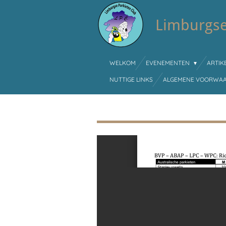
Ga
direct
Limburgse
naar
de
hoofdinhoud
WELKOM
EVENEMENTEN
ARTIK
NUTTIGE LINKS
ALGEMENE VOORWA