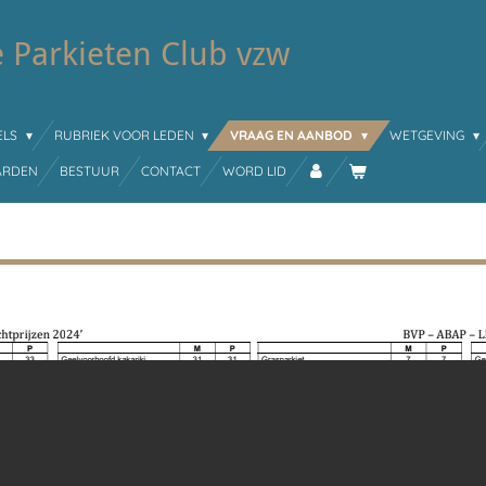
 Parkieten Club vzw
ELS
RUBRIEK VOOR LEDEN
VRAAG EN AANBOD
WETGEVING
ARDEN
BESTUUR
CONTACT
WORD LID